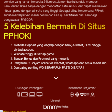
service yang ramah tersedia 24jam untuk membantu kendala member.
Kemudahan akses hanya dengan mendaftar satu akun sudah dapat memainkan
ribuan game dengan winrate yang tinggi. Sebagai situs terpercaya, PPHoki
sudah mendapatkan lisensi resmi dan lulus uji sertifikasi dari Lembaga
pengawasan PAGCOR.
5 Kelebihan Bermain Di Situs
PPHOKI
Metode Deposit yang lengkap dengan bank, e-wallet, QRIS hingga
virtual account
Winrate tinggi di setiap game
Banyak Bonus dan Promosi yang menarik
Pelayanan CS 24jam online via livechat, whatsapp dan sosial media lain
Dan paling penting WD BERAPAPUN PASTI DIBAYAR !
Dukungan Perangkat :
Keamanan Terjamin :
Lisensi :