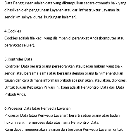
Data Penggunaan adalah data yang dikumpulkan secara otomatis baik yang
dihasilkan oleh penggunaan Layanan atau dari infrastruktur Layanan itu
sendiri (misalnya, durasi kunjungan halaman).
4.Cookies
Cookies adalah file kecil yang disimpan di perangkat Anda (komputer atau
perangkat seluler).
5.Kontroler Data
Kontroler Data berarti orang perseorangan atau badan hukum yang (baik
sendiri atau bersama-sama atau bersama dengan orang lain) menentukan
tujuan dan cara di mana informasi pribadi apa pun akan, atau akan, diproses.
Untuk tujuan Kebijakan Privasi ini, kami adalah Pengontrol Data dari Data
Pribadi Anda.
6.Prosesor Data (atau Penyedia Layanan)
Prosesor Data (atau Penyedia Layanan) berarti setiap orang atau badan
hukum yang memproses data atas nama Pengontrol Data.
Kami dapat menggunakan layanan dari berbagai Penyedia Layanan untuk