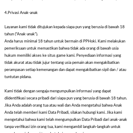
4.Privasi Anak-anak
Layanan kami tidak ditujukan kepada siapa pun yang berusia di bawah 18
tahun (“Anak-anak”).
Anda harus minimal 18 tahun untuk bermain di PPHoki. Kami melakukan
pemeriksaan untuk memastikan bahwa tidak ada orang di bawah usia
hukum memiliki akses ke situs game kami. Penyediaan informasi yang
tidak akurat atau tidak jujur tentang usia pemain akan mengakibatkan
perampasan setiap kemenangan dan dapat mengakibatkan sipil dan / atau
tuntutan pidana.
Kami tidak dengan sengaja mengumpulkan informasi yang dapat
diidentifikasi secara pribadi dari siapa pun yang berusia di bawah 18 tahun.
Jika Anda adalah orang tua atau wali dan Anda mengetahui bahwa Anak
Anda telah memberi kami Data Pribadi, silakan hubungi kami. Jika kami
mengetahui bahwa kami telah mengumpulkan Data Pribadi dari anak-anak
tanpa verifikasi izin orang tua, kami mengambil langkah-langkah untuk