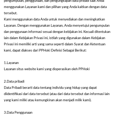
pengumpulan, penggunaan, dan pengungkapan data pribadi saat Anda
menggunakan Layanan kami dan pilihan yang Anda kaitkan dengan data
tersebut.
Kami menggunakan data Anda untuk menyediakan dan meningkatkan
Layanan. Dengan menggunakan Layanan, Anda menyetujui pengumpulan
dan penggunaan informasi sesuai dengan kebijakan ini. Kecuali ditentukan
lain dalam Kebijakan Privasi ini, istilah yang digunakan dalam Kebijakan
Privasi ini memiliki arti yang sama seperti dalam Syarat dan Ketentuan
kami, dapat diakses dari PPHoki Definisi Sebagai Berikut:
1.Layanan
Layanan situs website kami yang dioperasikan oleh PPHoki
2.Data pribadi
Data Pribadi berarti data tentang individu yang hidup yang dapat
diidentifikasi dari data tersebut (atau dari data tersebut dan informasi lain
yang kami miliki atau kemungkinan akan menjadi milik kami).
3.Data Penggunaan