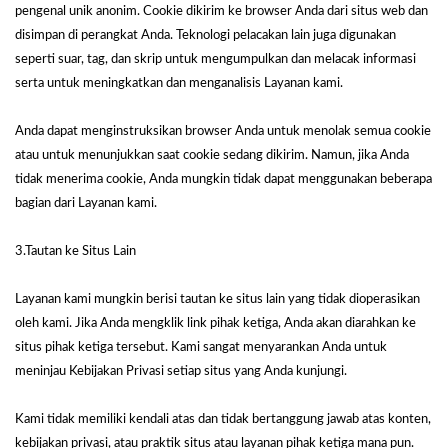
pengenal unik anonim. Cookie dikirim ke browser Anda dari situs web dan
disimpan di perangkat Anda. Teknologi pelacakan lain juga digunakan
seperti suar, tag, dan skrip untuk mengumpulkan dan melacak informasi
serta untuk meningkatkan dan menganalisis Layanan kami.
Anda dapat menginstruksikan browser Anda untuk menolak semua cookie
atau untuk menunjukkan saat cookie sedang dikirim. Namun, jika Anda
tidak menerima cookie, Anda mungkin tidak dapat menggunakan beberapa
bagian dari Layanan kami.
3.Tautan ke Situs Lain
Layanan kami mungkin berisi tautan ke situs lain yang tidak dioperasikan
oleh kami. Jika Anda mengklik link pihak ketiga, Anda akan diarahkan ke
situs pihak ketiga tersebut. Kami sangat menyarankan Anda untuk
meninjau Kebijakan Privasi setiap situs yang Anda kunjungi.
Kami tidak memiliki kendali atas dan tidak bertanggung jawab atas konten,
kebijakan privasi, atau praktik situs atau layanan pihak ketiga mana pun.