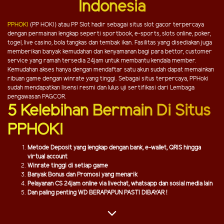
Indonesia
PPHOKI
(PP HOKI) atau PP Slot hadir sebagai situs slot gacor terpercaya
dengan permainan lengkap seperti sportbook, e-sports, slots online, poker,
togel, live casino, bola tangkas dan tembak ikan. Fasilitas yang disediakan juga
memberikan banyak kemudahan dan kenyamanan bagi para bettor, customer
service yang ramah tersedia 24jam untuk membantu kendala member.
Kemudahan akses hanya dengan mendaftar satu akun sudah dapat memainkan
ribuan game dengan winrate yang tinggi. Sebagai situs terpercaya, PPHoki
sudah mendapatkan lisensi resmi dan lulus uji sertifikasi dari Lembaga
pengawasan PAGCOR.
5 Kelebihan Bermain Di Situs
PPHOKI
Metode Deposit yang lengkap dengan bank, e-wallet, QRIS hingga
virtual account
Winrate tinggi di setiap game
Banyak Bonus dan Promosi yang menarik
Pelayanan CS 24jam online via livechat, whatsapp dan sosial media lain
Dan paling penting WD BERAPAPUN PASTI DIBAYAR !