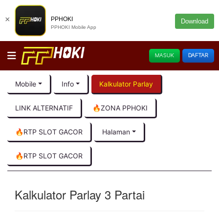
×
PPHOKI
Download
PPHOKI Mobile App
MASUK
DAFTAR
Mobile
Info
Kalkulator Parlay
LINK ALTERNATIF
🔥ZONA PPHOKI
🔥RTP SLOT GACOR
Halaman
🔥RTP SLOT GACOR