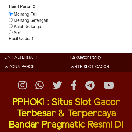
LINK ALTERNATIF
Kalkulator Parlay
🔥ZONA PPHOKI
🔥RTP SLOT GACOR
PPHOKI : Situs Slot Gacor
Terbesar & Terpercaya
Bandar Pragmatic Resmi Di